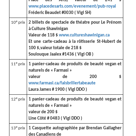
Place des Arts) valeur de 241 $
www.placedesarts.com/evenement/pub-royal
Fréderic Beaudet #0030 ( Vigi SH)
e
10
prix
2 billets de spectacle de théatre pour Le Prénom
à Culture Shawinigan
Valeur de 118 $
www.cultureshawinigan.ca
Et une carte-cadeau à la rôtisserie St-Hubert de
100 $,valeur totale de 218 $
Soulouque Jaalex #1436 ( Vigi OB )
e
11
prix
1 panier-cadeau de produits de beauté vegan et
naturels de « Farmasi »
valeur de 200 $
www.farmasi.ca/faisbrillertabeaute
Laura James # 1900 ( Vigi DDO )
e
12
prix
1 panier-cadeau de produits de beauté vegan et
naturels de « Farmasi »
valeur de 200 $
Line Côté # 0483 ( Vigi DDO )
e
13
prix
1 Casquette autographiée par Brendan Gallagher
des Canadiens de