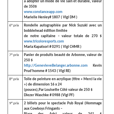
à adopter un mode de vie sain et durable, valeur
de 350$
www.constanceapp.com
Marielle Henley# 1807 ( VIgi DM )
e
6
prix
Rondelle autographiée par Nick Suzuki avec un
bobblehead édition limitée
de notre capitaine – valeur totale de 270 $
www.tricoloresports.com
Maria Kapatsori # 0291 ( Vigi CHMR )
e
7
prix
Panier de produits beauté de Arbonne, valeur de
250 $
http://GenevieveBelanger.arbonne.com
Kevin
Prud’homme # 1543 ( Vigi RE)
e
8
prix
Toile de peinture en acrylique (titre « Merci la vie
») de dimension 16 x 24
(pouces),Par Louisette Côté valeur de 250 $
Diezer Waschke # 0988 (Vigi PF)
e
9
prix
2 billets pour le spectacle Pub Royal (Hommage
aux Cowboys Fringants –