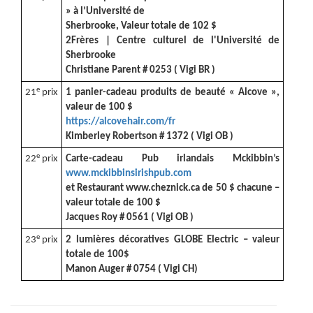
» à l’Université de
Sherbrooke, Valeur totale de 102 $
2Frères | Centre culturel de l'Université de
Sherbrooke
Christiane Parent # 0253 ( Vigi BR )
e
21
prix
1 panier-cadeau produits de beauté « Alcove »,
valeur de 100 $
https://alcovehair.com/fr
Kimberley Robertson # 1372 ( Vigi OB )
e
22
prix
Carte-cadeau Pub irlandais Mckibbin’s
www.mckibbinsirishpub.com
et Restaurant www.cheznick.ca de 50 $ chacune –
valeur totale de 100 $
Jacques Roy # 0561 ( Vigi OB )
e
23
prix
2 lumières décoratives GLOBE Electric – valeur
totale de 100$
Manon Auger # 0754 ( Vigi CH)