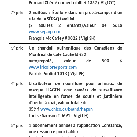
Bernard Chérié numédro billet 1337 ( Vigi OT)
e
2
prix
2 nuitées « Étoile » dans un prêt-à-camper d’un
site de la SÉPAQ familial
(2 adultes 2 enfants),valeur de 661$
www.sepaq.com
François Mc Carley # 0022 ( Vigi SH)
e
3
prix
Un chandail authentique des Canadiens de
Montréal de Cole Caufield #22
autographié, valeur de 500 $
www.tricoloresports.com
Patrick Pouliot 1013 ( Vigi PF)
e
4
prix
Distributeur de nourriture pour animaux de
marque HAGEN avec caméra de surveillance
intelligente en forme de souris et jardinière
d’herbe à chat, valeur totale de
359 $
www.chico.ca/brand/hagen
Louise Samson # 0691 ( Vigi CH)
e
5
prix
1 abonnement annuel à l’application Constance,
une ressource pour t’aider