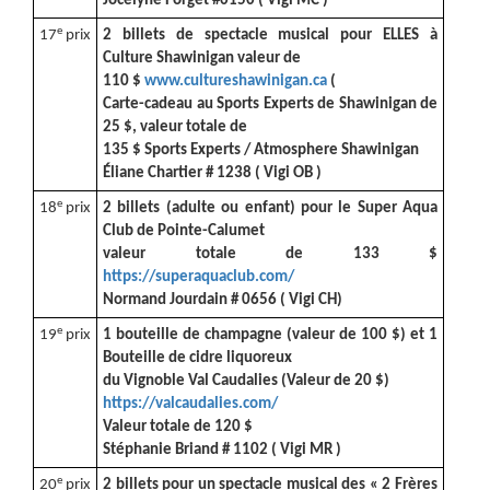
Jocelyne Forget #0150 ( Vigi MC )
e
17
prix
2 billets de spectacle musical pour ELLES à
Culture Shawinigan valeur de
110 $
www.cultureshawinigan.ca
(
Carte-cadeau au Sports Experts de Shawinigan de
25 $, valeur totale de
135 $ Sports Experts / Atmosphere Shawinigan
Éliane Chartier # 1238 ( Vigi OB )
e
18
prix
2 billets (adulte ou enfant) pour le Super Aqua
Club de Pointe-Calumet
valeur totale de 133 $
https://superaquaclub.com/
Normand Jourdain # 0656 ( Vigi CH)
e
19
prix
1 bouteille de champagne (valeur de 100 $) et 1
Bouteille de cidre liquoreux
du Vignoble Val Caudalies (Valeur de 20 $)
https://valcaudalies.com/
Valeur totale de 120 $
Stéphanie Briand # 1102 ( Vigi MR )
e
20
prix
2 billets pour un spectacle musical des « 2 Frères